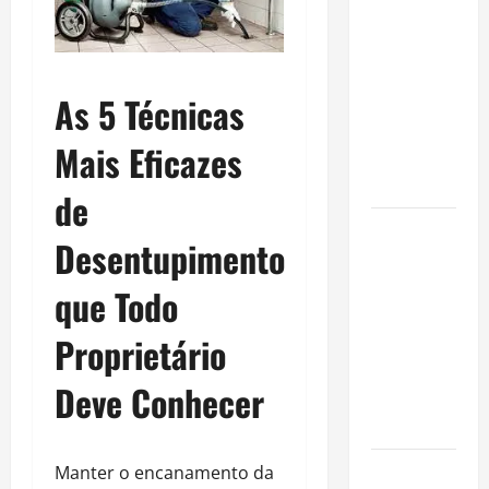
A Complete
Guide to
Different
Filter
As 5 Técnicas
Classes and
Mais Eficazes
Their
Applications
de
Exploring
Desentupimento
the
Business
que Todo
Perspective
Proprietário
and
Leadership
Deve Conhecer
Journey of
Terry Hui
Manter o encanamento da
A Closer