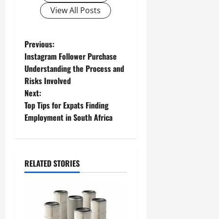
View All Posts
P
Previous:
Instagram Follower Purchase
o
Understanding the Process and
Risks Involved
s
Next:
t
Top Tips for Expats Finding
Employment in South Africa
n
a
RELATED STORIES
v
i
g