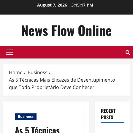
Skip
August 7, 2026
3:15:18 PM
to
content
News Flow Online
Primary
Menu
Home
Business
As 5 Técnicas Mais Eficazes de Desentupimento
que Todo Proprietário Deve Conhecer
RECENT
POSTS
Business
As 5 Técnicas
Top