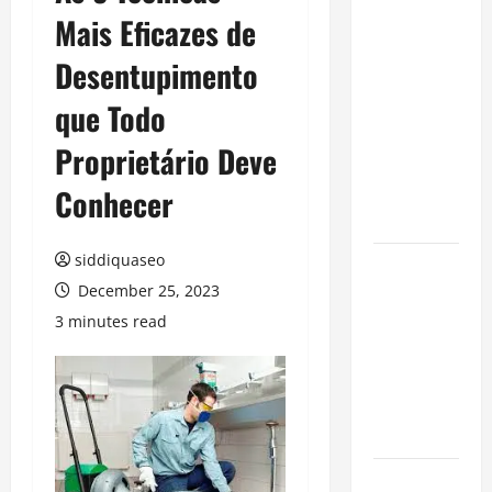
Mais Eficazes de
Benefits of
Hiring
Desentupimento
Marketing
Companies
que Todo
for
Proprietário Deve
Expanding
Your Online
Conhecer
Presence
siddiquaseo
Why
December 25, 2023
Financial
Planning
3 minutes read
Should Be
Part of Your
Life
Strategy
Lüftungsfilter: