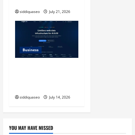
Modern Style
siddiquaseo
July 21, 2026
Business
SERP API Applications That
Generate Trackable and
Measurable Business
Outcomes
siddiquaseo
July 14, 2026
YOU MAY HAVE MISSED