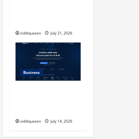
Checkerboard Case: A
Timeless Checkerboard
Design Reimagined for
Modern Style
siddiquaseo
July 21, 2026
Business
SERP API Applications That
Generate Trackable and
Measurable Business
Outcomes
siddiquaseo
July 14, 2026