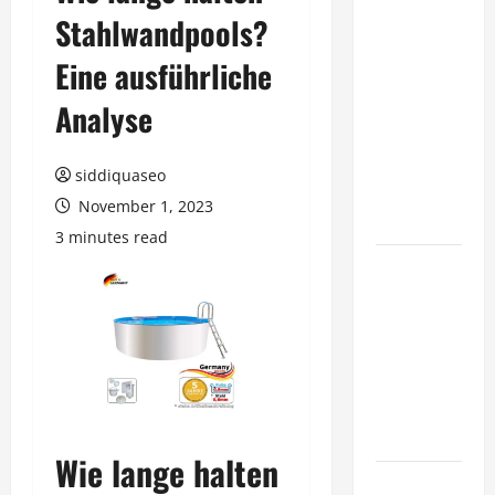
Stahlwandpools?
Benefits of
Hiring
Eine ausführliche
Marketing
Companies
Analyse
for
Expanding
siddiquaseo
Your Online
November 1, 2023
Presence
3 minutes read
Why
Financial
Planning
Should Be
Part of Your
Life
Strategy
Wie lange halten
Lüftungsfilter: