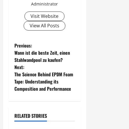
Administrator
Visit Website
View All Posts
P
Previous:
Wann ist die beste Zeit, einen
o
Stahlwandpool zu kaufen?
Next:
s
The Science Behind EPDM Foam
t
Tape: Understanding its
Composition and Performance
n
a
RELATED STORIES
v