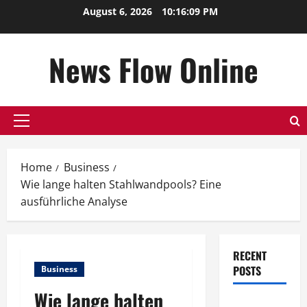
Skip
August 6, 2026
10:16:10 PM
to
content
News Flow Online
Primary
Menu
Home
Business
Wie lange halten Stahlwandpools? Eine
ausführliche Analyse
RECENT
POSTS
Business
Wie lange halten
Top