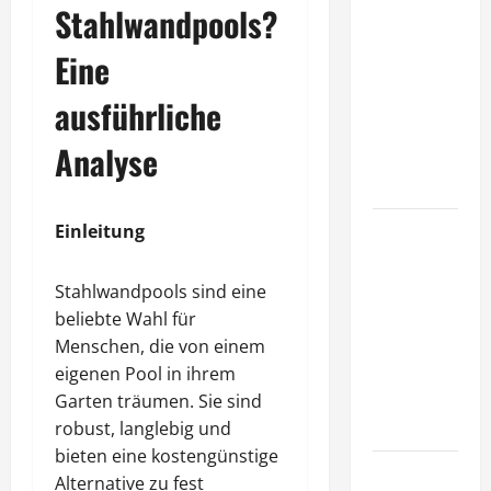
Stahlwandpools?
A Complete
Guide to
Eine
Different
Filter
ausführliche
Classes and
Analyse
Their
Applications
Einleitung
Exploring
the
Business
Stahlwandpools sind eine
Perspective
beliebte Wahl für
and
Menschen, die von einem
Leadership
eigenen Pool in ihrem
Journey of
Garten träumen. Sie sind
Terry Hui
robust, langlebig und
bieten eine kostengünstige
A Closer
Alternative zu fest